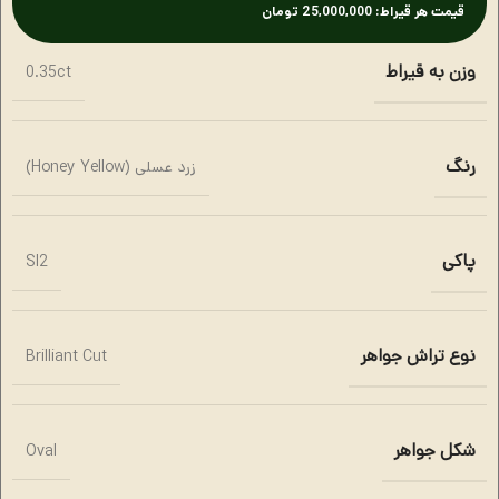
قیمت هر قیراط: 25,000,000 تومان
وزن به قیراط
0.35ct
رنگ
زرد عسلی (Honey Yellow)
پاکی
SI2
نوع تراش جواهر
Brilliant Cut
شکل جواهر
Oval