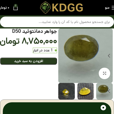
0
منو
۰
تومان
جواهر دمانتوئید D50
۸,۷۵۰,۰۰۰
تومان
1 عدد در انبار
افزودن به سبد خرید
بزرگنمایی تصویر